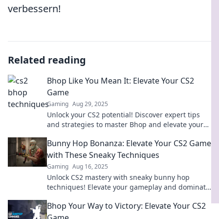
verbessern!
Related reading
Bhop Like You Mean It: Elevate Your CS2
Game
Gaming
Aug 29, 2025
Unlock your CS2 potential! Discover expert tips
and strategies to master Bhop and elevate your
gaming skills like never before!
Bunny Hop Bonanza: Elevate Your CS2 Game
with These Sneaky Techniques
Gaming
Aug 16, 2025
Unlock CS2 mastery with sneaky bunny hop
techniques! Elevate your gameplay and dominate
the competition—find out how now!
Bhop Your Way to Victory: Elevate Your CS2
Game