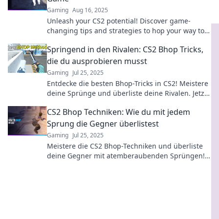
Gaming
Aug 16, 2025
Unleash your CS2 potential! Discover game-
changing tips and strategies to hop your way to
victory and dominate the competition.
Springend in den Rivalen: CS2 Bhop Tricks,
die du ausprobieren musst
Gaming
Jul 25, 2025
Entdecke die besten Bhop-Tricks in CS2! Meistere
deine Sprünge und überliste deine Rivalen. Jetzt
ausprobieren und dominieren!
CS2 Bhop Techniken: Wie du mit jedem
Sprung die Gegner überlistest
Gaming
Jul 25, 2025
Meistere die CS2 Bhop-Techniken und überliste
deine Gegner mit atemberaubenden Sprüngen!
Entdecke die besten Tipps für den ultimativen
Vorteil!