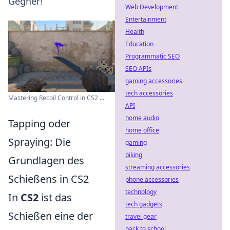
Gegner!
Web Development
Entertainment
Health
Education
Programmatic SEO
SEO APIs
gaming accessories
tech accessories
Mastering Recoil Control in CS2 ...
API
home audio
Tapping oder
home office
Spraying: Die
gaming
biking
Grundlagen des
streaming accessories
Schießens in CS2
phone accessories
technology
In
CS2
ist das
tech gadgets
Schießen eine der
travel gear
back to school