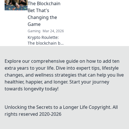
or spraying lands
The Blockchain
your bullet where
Bet That's
it counts. Click to
Changing the
find out!
Game
Gaming
Mar 24, 2026
Krypto Roulette:
The blockchain bet
changing the
game. Discover
how decentralized
Explore our comprehensive guide on how to add ten
tech revolutionizes
extra years to your life. Dive into expert tips, lifestyle
online casinos.
changes, and wellness strategies that can help you live
Click to learn
healthier, happier, and longer. Start your journey
more!
towards longevity today!
Unlocking the Secrets to a Longer Life
Copyright. All
rights reserved 2020-
2026