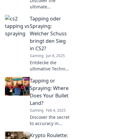
supreme!
Discover the
ultimate
showdown
Tapping oder
between tapping
and spraying!
Spraying:
Which technique
Welcher Schuss
will transform you
bringt den Sieg
into a CS2
in CS2?
sharpshooter?
Gaming
Jun 8, 2025
Find out now!
Entdecke die
ultimative Technik
für den Sieg in
Tapping or
CS2! Tapping oder
Spraying – welcher
Spraying: Where
Stil bringt dir den
Does Your Bullet
entscheidenden
Land?
Vorteil? Jetzt lesen!
Gaming
Feb 4, 2025
Discover the secret
to accuracy in
shooting! Learn
Krypto Roulette:
whether tapping