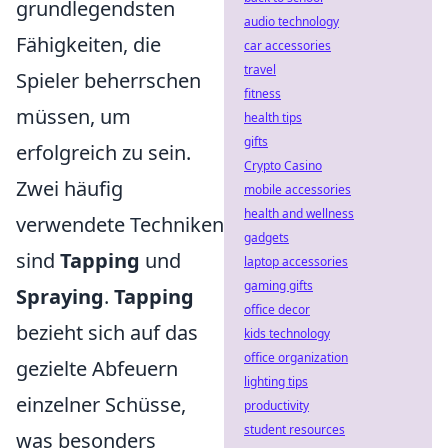
grundlegendsten
audio technology
Fähigkeiten, die
car accessories
travel
Spieler beherrschen
fitness
müssen, um
health tips
gifts
erfolgreich zu sein.
Crypto Casino
Zwei häufig
mobile accessories
health and wellness
verwendete Techniken
gadgets
sind
Tapping
und
laptop accessories
gaming gifts
Spraying
.
Tapping
office decor
bezieht sich auf das
kids technology
office organization
gezielte Abfeuern
lighting tips
einzelner Schüsse,
productivity
student resources
was besonders