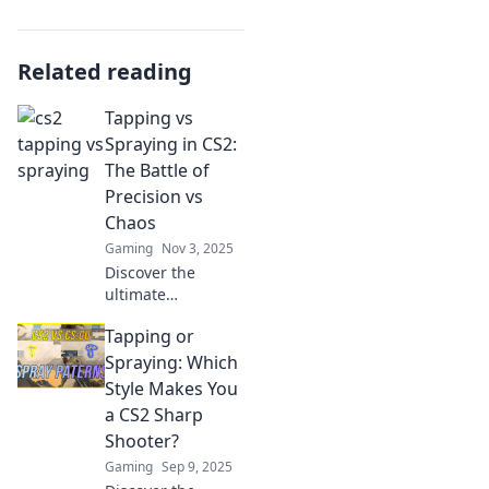
Related reading
Tapping vs
Spraying in CS2:
The Battle of
Precision vs
Chaos
Gaming
Nov 3, 2025
Discover the
ultimate
showdown:
Tapping or
Tapping vs
Spraying in CS2!
Spraying: Which
Unleash your
Style Makes You
precision or
a CS2 Sharp
embrace chaos—
Shooter?
find out which
Gaming
Sep 9, 2025
style reigns