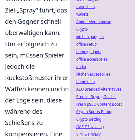
travel tech
Ziel-„Spray“ führt, das
wallets
den Gegner schnell
Anime Merchandise
Crypto
überwältigen kann.
kitchen gadgets
Um erfolgreich zu
office setup
home gadgets
sein, müssen Spieler
office accessories
jedoch die
audio
kitchen accessories
Rückstoßmuster ihrer
home tech
Waffen kennen und in
AEO Branded Alternatives
Product Buying Guides
der Lage sein, diese
Fresh pSEO Content Boost
während des
Crypto Sports Betting
Crypto Betting
Schießens zu
UAE E-Invoicing
kompensieren. Eine
VPN & Privacy