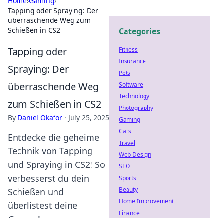
Home
›
Gaming
›
Tapping oder Spraying: Der
überraschende Weg zum
Schießen in CS2
Categories
Tapping oder
Fitness
Insurance
Spraying: Der
Pets
überraschende Weg
Software
Technology
zum Schießen in CS2
Photography
By
Daniel Okafor
·
July 25, 2025
Gaming
Cars
Entdecke die geheime
Travel
Technik von Tapping
Web Design
und Spraying in CS2! So
SEO
verbesserst du dein
Sports
Beauty
Schießen und
Home Improvement
überlistest deine
Finance