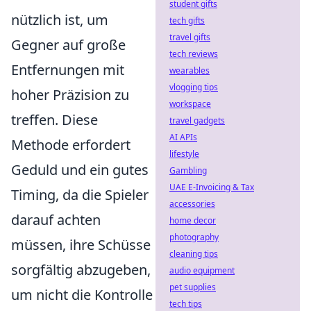
student gifts
nützlich ist, um
tech gifts
travel gifts
Gegner auf große
tech reviews
Entfernungen mit
wearables
vlogging tips
hoher Präzision zu
workspace
treffen. Diese
travel gadgets
AI APIs
Methode erfordert
lifestyle
Geduld und ein gutes
Gambling
UAE E-Invoicing & Tax
Timing, da die Spieler
accessories
darauf achten
home decor
photography
müssen, ihre Schüsse
cleaning tips
sorgfältig abzugeben,
audio equipment
pet supplies
um nicht die Kontrolle
tech tips