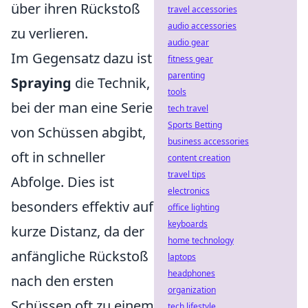
über ihren Rückstoß
travel accessories
audio accessories
zu verlieren.
audio gear
Im Gegensatz dazu ist
fitness gear
parenting
Spraying
die Technik,
tools
bei der man eine Serie
tech travel
Sports Betting
von Schüssen abgibt,
business accessories
oft in schneller
content creation
travel tips
Abfolge. Dies ist
electronics
besonders effektiv auf
office lighting
keyboards
kurze Distanz, da der
home technology
anfängliche Rückstoß
laptops
headphones
nach den ersten
organization
Schüssen oft zu einem
tech lifestyle