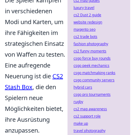
Die Spieler kämpfen
cs2 map guides
luxury travel
in verschiedenen
cs2 Dust 2 guide
Modi und Karten, um
website redesign
magento seo
ihre Fähigkeiten im
cs2 trade bots
strategischen Einsatz
fashion photography
cs2 funny moments
von Waffen zu testen.
csgo force buy rounds
Eine aufregende
csgo peek mechanics
csgo matchmaking ranks
Neuerung ist die
CS2
csgo community servers
Stash Box
, die den
hybrid cars
csgo pro tournaments
Spielern neue
rugby
Möglichkeiten bietet,
cs2 map awareness
cs2 support role
ihre Ausrüstung
make up
anzupassen.
travel photography