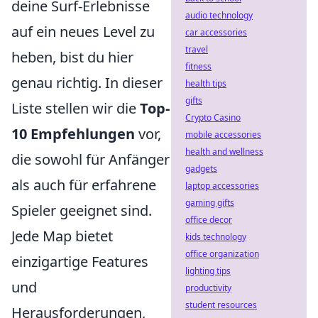
deine Surf-Erlebnisse
audio technology
auf ein neues Level zu
car accessories
travel
heben, bist du hier
fitness
genau richtig. In dieser
health tips
gifts
Liste stellen wir die
Top-
Crypto Casino
10 Empfehlungen
vor,
mobile accessories
health and wellness
die sowohl für Anfänger
gadgets
als auch für erfahrene
laptop accessories
gaming gifts
Spieler geeignet sind.
office decor
Jede Map bietet
kids technology
office organization
einzigartige Features
lighting tips
und
productivity
student resources
Herausforderungen,