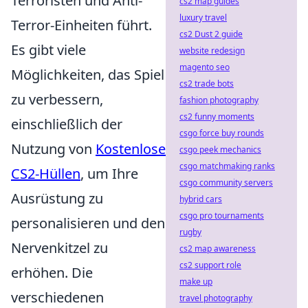
Terroristen und Anti-
cs2 map guides
luxury travel
Terror-Einheiten führt.
cs2 Dust 2 guide
Es gibt viele
website redesign
magento seo
Möglichkeiten, das Spiel
cs2 trade bots
zu verbessern,
fashion photography
cs2 funny moments
einschließlich der
csgo force buy rounds
Nutzung von
Kostenlose
csgo peek mechanics
csgo matchmaking ranks
CS2-Hüllen
, um Ihre
csgo community servers
Ausrüstung zu
hybrid cars
csgo pro tournaments
personalisieren und den
rugby
Nervenkitzel zu
cs2 map awareness
cs2 support role
erhöhen. Die
make up
verschiedenen
travel photography