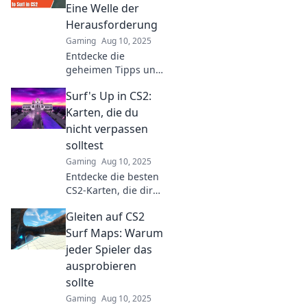
and push your skills
Eine Welle der
beyond limits!
Herausforderung
Gaming
Aug 10, 2025
Entdecke die
geheimen Tipps und
Tricks der CS2 Surf
Surf's Up in CS2:
Maps und meistere
die Wellen wie ein
Karten, die du
Profi! Sei bereit für
nicht verpassen
die ultimative
solltest
Herausforderung!
Gaming
Aug 10, 2025
Entdecke die besten
CS2-Karten, die dir
den ultimativen
Gleiten auf CS2
Surferkick geben!
Verpasse nicht diese
Surf Maps: Warum
Top-Highlights für
jeder Spieler das
dein nächstes Match!
ausprobieren
sollte
Gaming
Aug 10, 2025