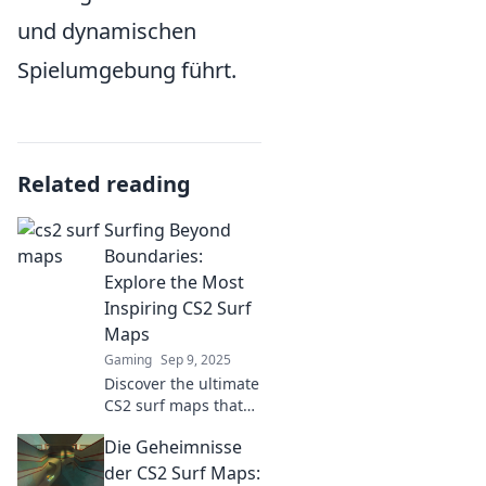
und dynamischen
Spielumgebung führt.
Related reading
Surfing Beyond
Boundaries:
Explore the Most
Inspiring CS2 Surf
Maps
Gaming
Sep 9, 2025
Discover the ultimate
CS2 surf maps that
take your gaming to
Die Geheimnisse
new heights! Explore
breathtaking worlds
der CS2 Surf Maps: