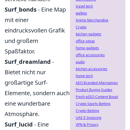
travel tech
Surf_bonds
- Eine Map
wallets
mit einer
Anime Merchandise
Crypto
eindrucksvollen Grafik
kitchen gadgets
und großem
office setup
home gadgets
Spaßfaktor.
office accessories
Surf_dreamland
-
audio
kitchen accessories
Bietet nicht nur
home tech
großartige Surf-
AEO Branded Alternatives
Product Buying Guides
Elemente, sondern auch
Fresh pSEO Content Boost
eine wunderbare
Crypto Sports Betting
Crypto Betting
Atmosphäre.
UAE E-Invoicing
Surf_lucid
- Eine
VPN & Privacy