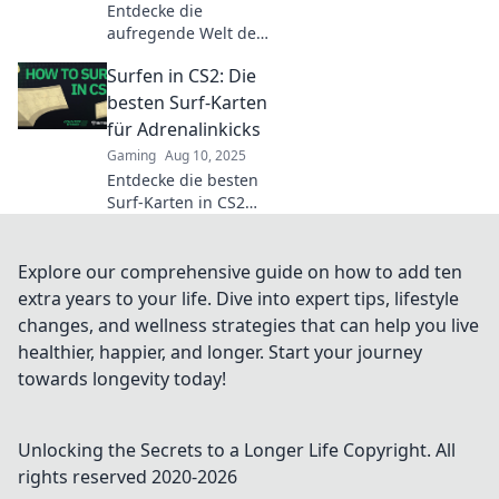
Entdecke die
aufregende Welt des
Gleitens auf CS2 Surf
Surfen in CS2: Die
Maps! Finde heraus,
warum jeder Spieler
besten Surf-Karten
dieses aufregende
für Adrenalinkicks
Erlebnis haben
Gaming
Aug 10, 2025
muss!
Entdecke die besten
Surf-Karten in CS2
für unvergessliche
Adrenalinkicks!
Surfen war noch nie
Explore our comprehensive guide on how to add ten
so spannend!
extra years to your life. Dive into expert tips, lifestyle
changes, and wellness strategies that can help you live
healthier, happier, and longer. Start your journey
towards longevity today!
Unlocking the Secrets to a Longer Life
Copyright. All
rights reserved 2020-
2026