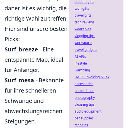
student gifts
daher ist es wichtig, die
tech gifts
travel gifts
richtige Wahl zu treffen.
tech reviews
Hier sind unsere besten
wearables
vlogging tips
Picks:
workspace
Surf_breeze
- Eine
travel gadgets
AI APIs
entspannte Map, ideal
lifestyle
für Anfänger.
Gambling
UAE E-Invoicing & Tax
Surf_mesa
- Bekannte
accessories
für ihre schnelleren
home decor
photography
Schwünge und
cleaning tips
abwechslungsreichen
audio equipment
pet supplies
Steigungen.
tech tips