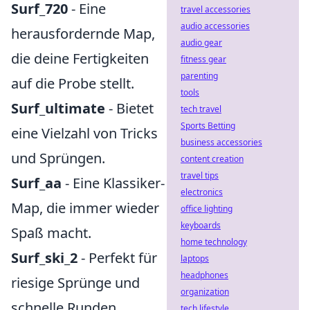
Surf_720
- Eine
travel accessories
audio accessories
herausfordernde Map,
audio gear
die deine Fertigkeiten
fitness gear
parenting
auf die Probe stellt.
tools
Surf_ultimate
- Bietet
tech travel
Sports Betting
eine Vielzahl von Tricks
business accessories
und Sprüngen.
content creation
travel tips
Surf_aa
- Eine Klassiker-
electronics
Map, die immer wieder
office lighting
keyboards
Spaß macht.
home technology
Surf_ski_2
- Perfekt für
laptops
headphones
riesige Sprünge und
organization
schnelle Runden.
tech lifestyle