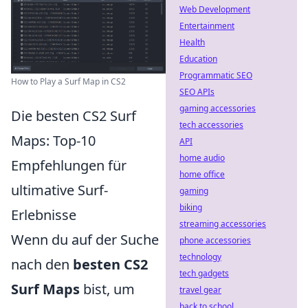
Web Development
Entertainment
Health
Education
Programmatic SEO
How to Play a Surf Map in CS2
SEO APIs
gaming accessories
Die besten CS2 Surf
tech accessories
Maps: Top-10
API
home audio
Empfehlungen für
home office
ultimative Surf-
gaming
biking
Erlebnisse
streaming accessories
Wenn du auf der Suche
phone accessories
technology
nach den
besten CS2
tech gadgets
Surf Maps
bist, um
travel gear
back to school