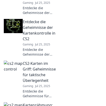
Gaming
Jul 25, 2025
Entdecke die
Geheimnisse der
Kartendynamik in
Entdecke die
CS2! Lerne, wie
Kontrolle deine
Geheimnisse der
Spiele kürt und dich
Kartenkontrolle in
zum Sieger macht!
CS2
Gaming
Jul 25, 2025
Entdecke die
Geheimnisse der
Kartenkontrolle in
CS2-Karten im
CS2 und meistere
das Spiel! Tipps,
Griff: Geheimnisse
Strategien und
für taktische
Insider-Wissen
Überlegenheit
warten auf dich!
Gaming
Jul 25, 2025
Entdecke die
Geheimnisse für
taktische
Kartenzähmung:
Überlegenheit in