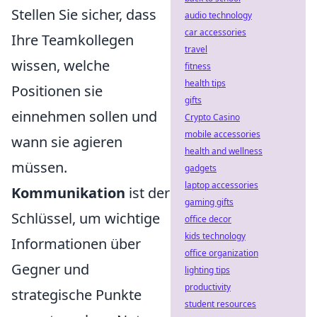
Stellen Sie sicher, dass
audio technology
car accessories
Ihre Teamkollegen
travel
wissen, welche
fitness
health tips
Positionen sie
gifts
einnehmen sollen und
Crypto Casino
mobile accessories
wann sie agieren
health and wellness
müssen.
gadgets
laptop accessories
Kommunikation
ist der
gaming gifts
Schlüssel, um wichtige
office decor
kids technology
Informationen über
office organization
Gegner und
lighting tips
productivity
strategische Punkte
student resources