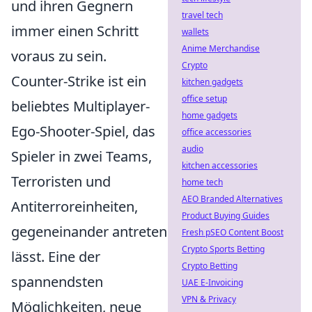
und ihren Gegnern
travel tech
immer einen Schritt
wallets
Anime Merchandise
voraus zu sein.
Crypto
Counter-Strike ist ein
kitchen gadgets
office setup
beliebtes Multiplayer-
home gadgets
Ego-Shooter-Spiel, das
office accessories
audio
Spieler in zwei Teams,
kitchen accessories
Terroristen und
home tech
AEO Branded Alternatives
Antiterroreinheiten,
Product Buying Guides
gegeneinander antreten
Fresh pSEO Content Boost
Crypto Sports Betting
lässt. Eine der
Crypto Betting
spannendsten
UAE E-Invoicing
VPN & Privacy
Möglichkeiten, neue