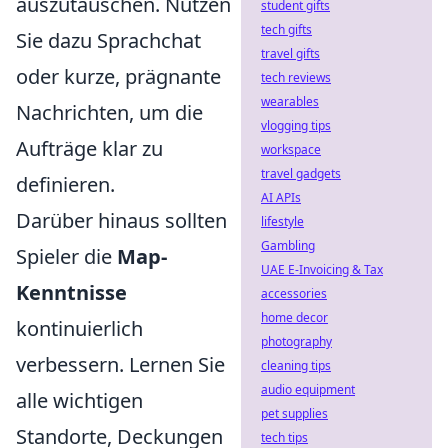
auszutauschen. Nutzen
student gifts
tech gifts
Sie dazu Sprachchat
travel gifts
oder kurze, prägnante
tech reviews
wearables
Nachrichten, um die
vlogging tips
Aufträge klar zu
workspace
travel gadgets
definieren.
AI APIs
Darüber hinaus sollten
lifestyle
Gambling
Spieler die
Map-
UAE E-Invoicing & Tax
Kenntnisse
accessories
home decor
kontinuierlich
photography
verbessern. Lernen Sie
cleaning tips
audio equipment
alle wichtigen
pet supplies
Standorte, Deckungen
tech tips