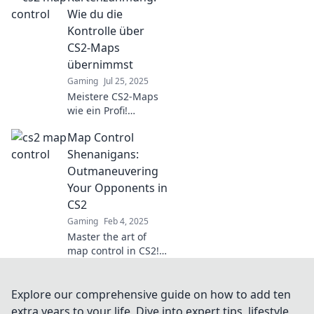
CS2! Meistere
Wie du die
Kartenstrategien und
Kontrolle über
dominiere deine
CS2-Maps
Gegner im Spiel.
übernimmst
Gaming
Jul 25, 2025
Meistere CS2-Maps
wie ein Profi!
Entdecke die besten
Map Control
Strategien zur
Kartenzähmung und
Shenanigans:
übernimm die
Outmaneuvering
Kontrolle im Spiel.
Your Opponents in
CS2
Gaming
Feb 4, 2025
Master the art of
map control in CS2!
Discover sneaky
tactics to outsmart
opponents and
Explore our comprehensive guide on how to add ten
dominate the
extra years to your life. Dive into expert tips, lifestyle