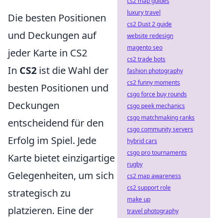
cs2 map guides
luxury travel
Die besten Positionen
cs2 Dust 2 guide
und Deckungen auf
website redesign
magento seo
jeder Karte in CS2
cs2 trade bots
In
CS2
ist die Wahl der
fashion photography
cs2 funny moments
besten Positionen und
csgo force buy rounds
Deckungen
csgo peek mechanics
csgo matchmaking ranks
entscheidend für den
csgo community servers
Erfolg im Spiel. Jede
hybrid cars
csgo pro tournaments
Karte bietet einzigartige
rugby
Gelegenheiten, um sich
cs2 map awareness
cs2 support role
strategisch zu
make up
platzieren. Eine der
travel photography