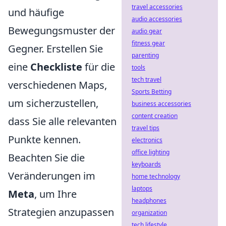
travel accessories
und häufige
audio accessories
Bewegungsmuster der
audio gear
fitness gear
Gegner. Erstellen Sie
parenting
eine
Checkliste
für die
tools
tech travel
verschiedenen Maps,
Sports Betting
um sicherzustellen,
business accessories
content creation
dass Sie alle relevanten
travel tips
Punkte kennen.
electronics
office lighting
Beachten Sie die
keyboards
Veränderungen im
home technology
laptops
Meta
, um Ihre
headphones
Strategien anzupassen
organization
tech lifestyle