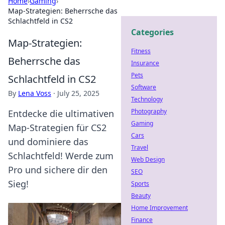
Home
›
Gaming
›
Map-Strategien: Beherrsche das
Schlachtfeld in CS2
Categories
Map-Strategien:
Fitness
Beherrsche das
Insurance
Pets
Schlachtfeld in CS2
Software
By
Lena Voss
·
July 25, 2025
Technology
Photography
Entdecke die ultimativen
Gaming
Map-Strategien für CS2
Cars
und dominiere das
Travel
Schlachtfeld! Werde zum
Web Design
Pro und sichere dir den
SEO
Sieg!
Sports
Beauty
Home Improvement
Finance