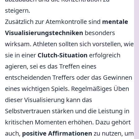
steigern.
Zusätzlich zur Atemkontrolle sind
mentale
Visualisierungstechniken
besonders
wirksam. Athleten sollten sich vorstellen, wie
sie in einer
Clutch-Situation
erfolgreich
agieren, sei es das Treffen eines
entscheidenden Treffers oder das Gewinnen
eines wichtigen Spiels. Regelmäßiges Üben
dieser Visualisierung kann das
Selbstvertrauen stärken und die Leistung in
kritischen Momenten erhöhen. Dazu gehört
auch,
positive Affirmationen
zu nutzen, um