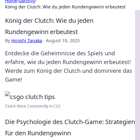
Home
›
Gaming
›
König der Clutch: Wie du jeden Rundengewinn erbeutest
König der Clutch: Wie du jeden
Rundengewinn erbeutest
By
Hiroshi Tanaka
·
August 10, 2025
Entdecke die Geheimnisse des Spiels und
erfahre, wie du jeden Rundengewinn erbeutest!
Werde zum König der Clutch und dominiere das
Game!
Clutch More Consistently in CS2
Die Psychologie des Clutch-Game: Strategien
für den Rundengewinn