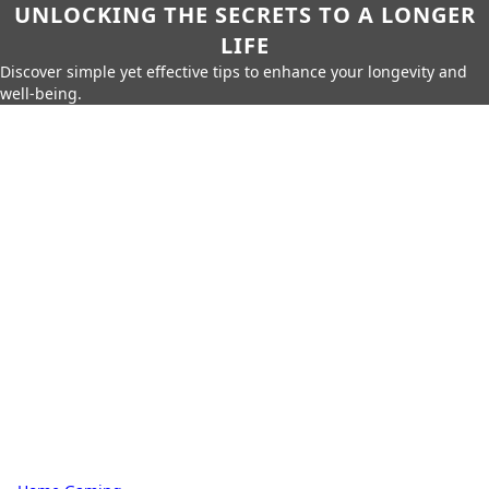
UNLOCKING THE SECRETS TO A LONGER
LIFE
Discover simple yet effective tips to enhance your longevity and
well-being.