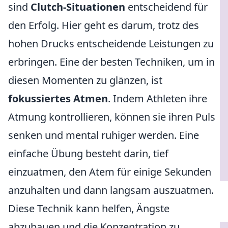
sind
Clutch-Situationen
entscheidend für
den Erfolg. Hier geht es darum, trotz des
hohen Drucks entscheidende Leistungen zu
erbringen. Eine der besten Techniken, um in
diesen Momenten zu glänzen, ist
fokussiertes Atmen
. Indem Athleten ihre
Atmung kontrollieren, können sie ihren Puls
senken und mental ruhiger werden. Eine
einfache Übung besteht darin, tief
einzuatmen, den Atem für einige Sekunden
anzuhalten und dann langsam auszuatmen.
Diese Technik kann helfen, Ängste
abzubauen und die Konzentration zu