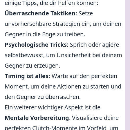
einige Tipps, die dir helfen können:
Überraschende Taktiken:
Setze
unvorhersehbare Strategien ein, um deinen
Gegner in die Enge zu treiben.
Psychologische Tricks:
Sprich oder agiere
selbstbewusst, um Unsicherheit bei deinem
Gegner zu erzeugen.
Timing ist alles:
Warte auf den perfekten
Moment, um deine Aktionen zu starten und
den Gegner zu überraschen.
Ein weiterer wichtiger Aspekt ist die
Mentale Vorbereitung
. Visualisiere deine
perfekten Clutch-Momente im Vorfeld, um