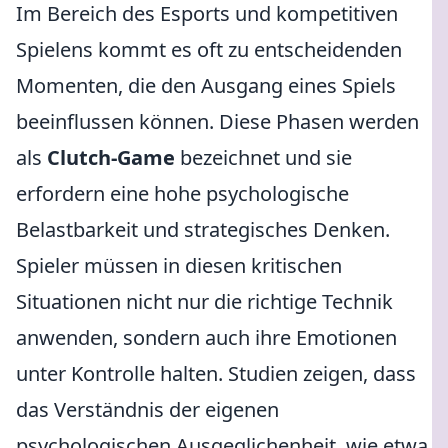
Im Bereich des Esports und kompetitiven
Spielens kommt es oft zu entscheidenden
Momenten, die den Ausgang eines Spiels
beeinflussen können. Diese Phasen werden
als
Clutch-Game
bezeichnet und sie
erfordern eine hohe psychologische
Belastbarkeit und strategisches Denken.
Spieler müssen in diesen kritischen
Situationen nicht nur die richtige Technik
anwenden, sondern auch ihre Emotionen
unter Kontrolle halten. Studien zeigen, dass
das Verständnis der eigenen
psychologischen Ausgeglichenheit, wie etwa